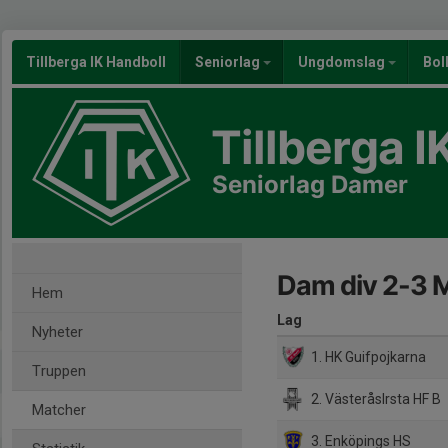
Tillberga IK Handboll
Seniorlag
Ungdomslag
Bol
Tillberga I
Seniorlag Damer
Dam div 2-3 M
Hem
Lag
Nyheter
1. HK Guifpojkarna
Truppen
2. VästeråsIrsta HF B
Matcher
3. Enköpings HS