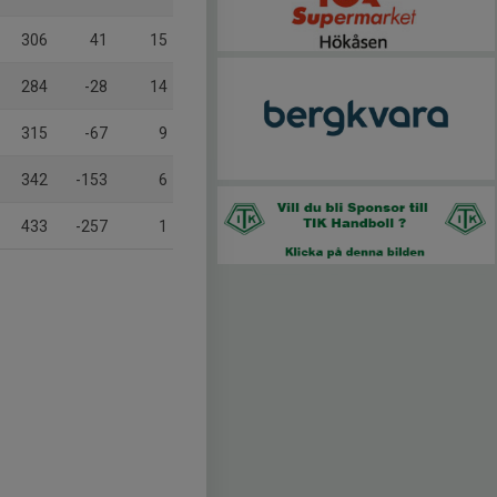
306
41
15
284
-28
14
315
-67
9
342
-153
6
433
-257
1