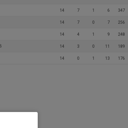
14
7
1
6
347
14
7
0
7
256
14
4
1
9
248
B
14
3
0
11
189
14
0
1
13
176