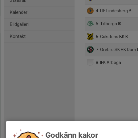
Statistik
4. LIF Lindesberg B
Kalender
5. Tillberga IK
Bildgalleri
Kontakt
6. Gökstens BK B
7. Örebro SK HK Dam 
8. IFK Arboga
Godkänn kakor