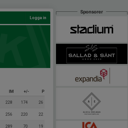
Sponsorer
Logga in
IM
+/-
P
228
174
26
256
220
22
289
70
19