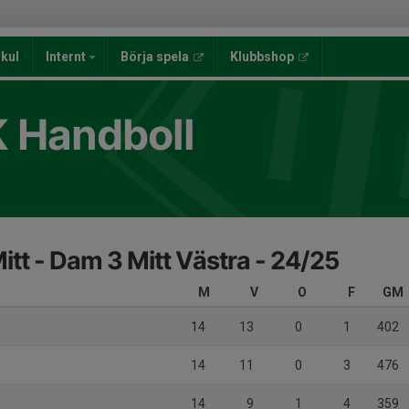
lkul
Internt
Börja spela
Klubbshop
K Handboll
itt - Dam 3 Mitt Västra - 24/25
M
V
O
F
GM
14
13
0
1
402
14
11
0
3
476
14
9
1
4
359