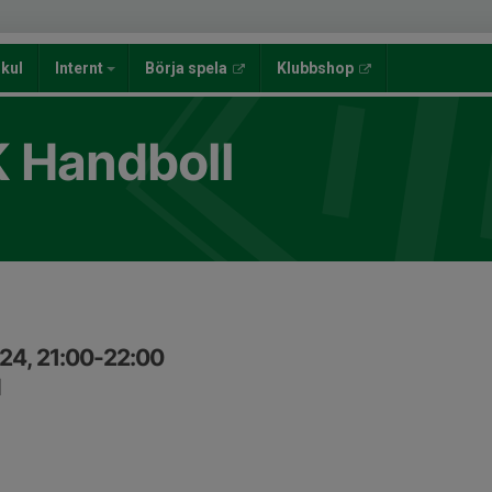
lkul
Internt
Börja spela
Klubbshop
K Handboll
24, 21:00-22:00
l