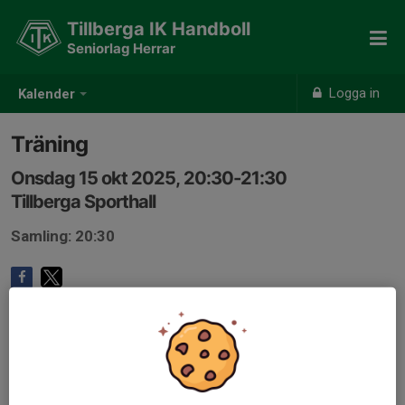
Tillberga IK Handboll
Seniorlag Herrar
Logga in
Kalender
Träning
Onsdag 15 okt 2025, 20:30-21:30
Tillberga Sporthall
Samling: 20:30