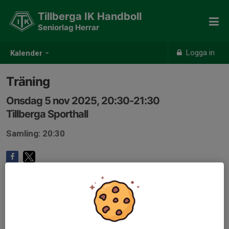
Tillberga IK Handboll
Seniorlag Herrar
Logga in
Kalender
Träning
Onsdag 5 nov 2025, 20:30-21:30
Tillberga Sporthall
Samling: 20:30