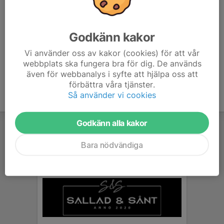
6. Sala HF
14
-30
10
7. Eskilstuna Guif IF B
14
-23
9
Godkänn kakor
Vi använder oss av kakor (cookies) för att vår
8. Avesta Brovallen HF
14
-217
0
webbplats ska fungera bra för dig. De används
även för webbanalys i syfte att hjälpa oss att
förbättra våra tjänster.
Så använder vi cookies
Godkänn alla kakor
Bara nödvändiga