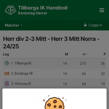
Tillberga IK Handboll
Seniorlag Herrar
Logga in
Matcher
Herr div 2-3 Mitt - Herr 3 Mitt Norra -
24/25
Lag
M
+/-
P
1. Tillberga IK
14
213
26
2. Borlänge HF
14
66
22
3. Vintrosa IS
14
60
19
4. Strands IF
14
30
15
5. Hallstahammars SK HK B
14
-99
11