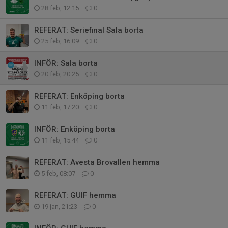
28 feb, 12:15
0
REFERAT: Seriefinal Sala borta
25 feb, 16:09
0
INFÖR: Sala borta
20 feb, 20:25
0
REFERAT: Enköping borta
11 feb, 17:20
0
INFÖR: Enköping borta
11 feb, 15:44
0
REFERAT: Avesta Brovallen hemma
5 feb, 08:07
0
REFERAT: GUIF hemma
19 jan, 21:23
0