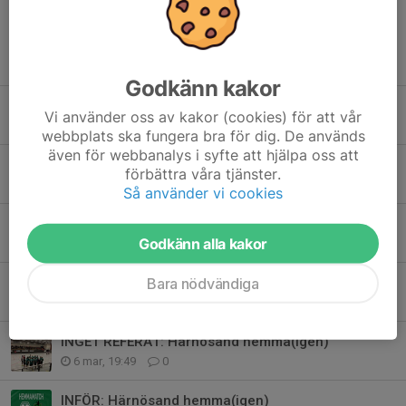
Tidigare nyheter
Godkänn kakor
SERIESEGRARE
Vi använder oss av kakor (cookies) för att vår
16 mar, 19:55
0
webbplats ska fungera bra för dig. De används
även för webbanalys i syfte att hjälpa oss att
INFÖR: Borlänge hemma
förbättra våra tjänster.
12 mar, 20:26
0
Så använder vi cookies
REFERAT: Strands borta
Godkänn alla kakor
8 mar, 14:06
0
Bara nödvändiga
INFÖR: Strands borta
6 mar, 19:51
0
INGET REFERAT: Härnösand hemma(igen)
6 mar, 19:49
0
INFÖR: Härnösand hemma(igen)