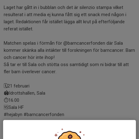
Laget har gått in i bubblan och det är silenzio stampa vilket
resulterat i att media ej kunna fått sig ett snack med någon i
laget. Redaktionen får istället lägga allt krut på efterföljande
referat istället.
Matchen spelas i förmån för @barncancerfonden där Sala
kommer skänka alla intäkter till forskningen för barncancer. Barn
och cancer hör inte ihop!
Så tar er till Sala och stötta oss samtidigt som ni bidrar till att
fler barn överlever cancer.
🗓️21 februari
🏟️Idrottshallen, Sala
⏱️16.00
🆚Sala HF
#hejabyn #barncancerfonden
Dela nyhet