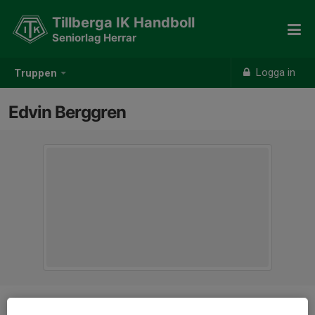
Tillberga IK Handboll
Seniorlag Herrar
Logga in
Truppen
Edvin Berggren
Position
-