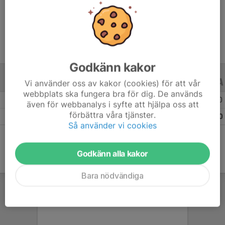
Ålder
24 år
Godkänn kakor
Vi använder oss av kakor (cookies) för att vår
ALLA SERIER
ALLA ÅR
webbplats ska fungera bra för dig. De används
Säsongen 25/26
7
0
0
även för webbanalys i syfte att hjälpa oss att
förbättra våra tjänster.
Totalt
7
0
0
Så använder vi cookies
Godkänn alla kakor
Bara nödvändiga