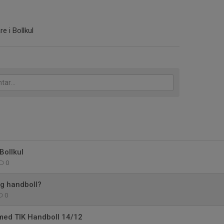
e i Bollkul
Bollkul
0
ig handboll?
0
med TIK Handboll 14/12