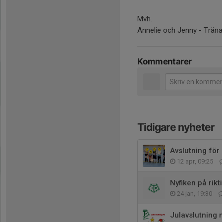
Mvh.
Annelie och Jenny - Tränar
Kommentarer
Tidigare nyheter
Avslutning för 
12 apr, 09:25
Nyfiken på rikt
24 jan, 19:30
Julavslutning 