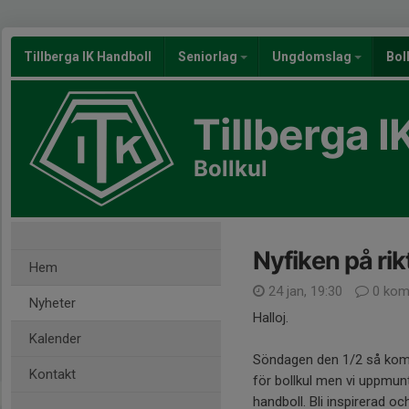
Tillberga IK Handboll
Seniorlag
Ungdomslag
Bol
Tillberga I
Bollkul
Nyfiken på rik
Hem
24 jan, 19:30
0 kom
Nyheter
Halloj.
Kalender
Söndagen den 1/2 så komm
Kontakt
för bollkul men vi uppmun
handboll. Bli inspirerad o