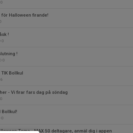
0
 för Halloween firande!
0
åsk !
0
lutning !
0
 TIK Bollkul
6
er - Vi firar fars dag på söndag
0
Bollkul!
0
alloween Tema - MAX 50 deltagare, anmäl dig i appen