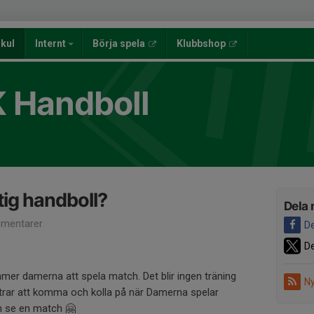
lkul
Internt
Börja spela
Klubbshop
K Handboll
tig handboll?
Dela 
mentarer
De
De
er damerna att spela match. Det blir ingen träning
Ny
trar att komma och kolla på när Damerna spelar
ch se en match 🤗