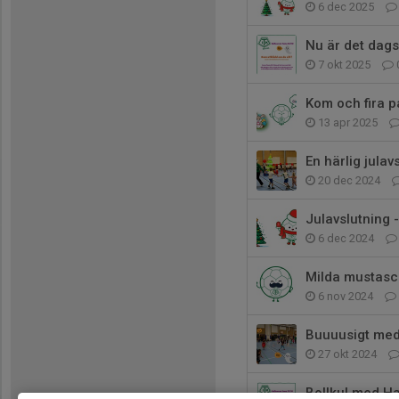
6 dec 2025
Nu är det dags
7 okt 2025
Kom och fira p
13 apr 2025
En härlig julavs
20 dec 2024
Julavslutning -
6 dec 2024
Milda mustasch
6 nov 2024
Buuuusigt med 
27 okt 2024
Bollkul med H