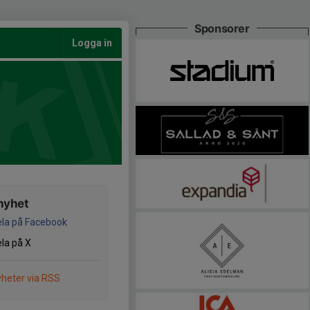
Sponsorer
Logga in
nyhet
la på Facebook
la på X
heter via RSS