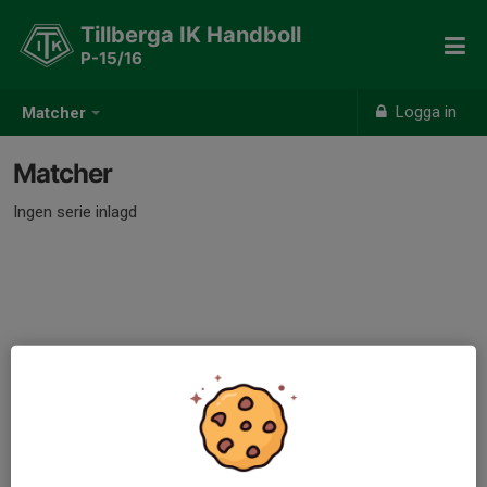
Tillberga IK Handboll
P-15/16
Logga in
Matcher
Matcher
Ingen serie inlagd