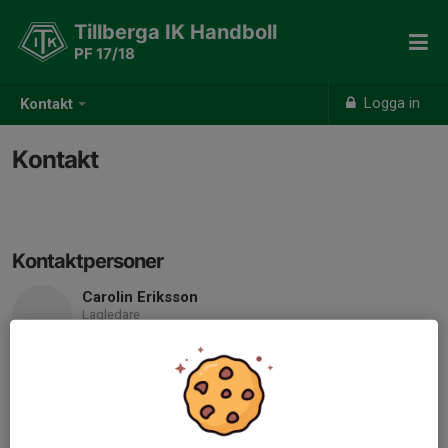
Tillberga IK Handboll
PF 17/18
Logga in
Kontakt
Kontakt
Kontaktpersoner
Carolin Eriksson
Lagledare
Mobil visas bara för inloggade
E-post visas bara för inloggade
Sofia Englund
Tränare