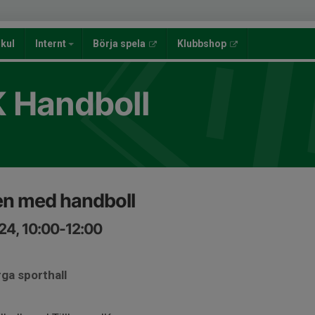
lkul
Internt
Börja spela
Klubbshop
K Handboll
en med handboll
24, 10:00-12:00
rga sporthall