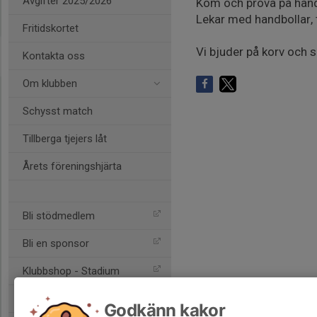
Avgifter 2025/2026
Kom och prova på handb
Lekar med handbollar, 
Fritidskortet
Vi bjuder på korv och 
Kontakta oss
Om klubben
Schysst match
Tillberga tjejers låt
Årets föreningshjärta
Bli stödmedlem
Bli en sponsor
Klubbshop - Stadium
SvHF
Godkänn kakor