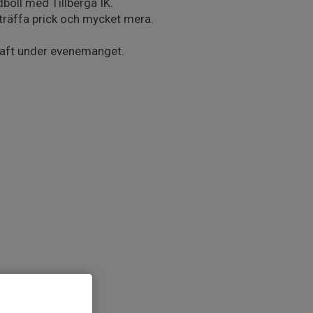
oll med Tillberga IK.
träffa prick och mycket mera.
saft under evenemanget.