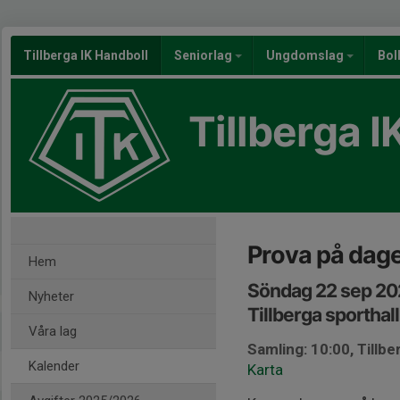
Tillberga IK Handboll
Seniorlag
Ungdomslag
Bol
Tillberga I
Prova på dag
Hem
Söndag 22 sep 20
Nyheter
Tillberga sporthall
Våra lag
Samling: 10:00, Tillbe
Kalender
Karta