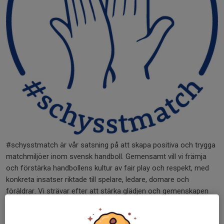
#schysstmatch är vår satsning på att skapa positiva och trygga
matchmiljöer inom svensk handboll. Gemensamt vill vi främja
och förstärka handbollens kultur av fair play och respekt, med
konkreta insatser riktade till spelare, ledare, domare och
föräldrar. Vi strävar efter att stärka glädjen och gemenskapen
inom handbollen, och göra varje match till en positiv upplevelse
för alla.