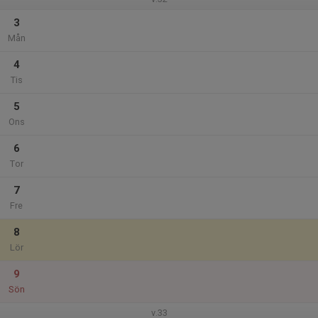
3
Mån
4
Tis
5
Ons
6
Tor
7
Fre
8
Lör
9
Sön
v.33