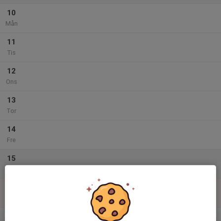
10
Mån
11
Tis
12
Ons
13
Tor
14
Fre
15
Lör
16
Sön
v.34