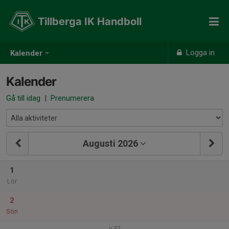
Tillberga IK Handboll
Logga in
Kalender
Kalender
Gå till idag
|
Prenumerera
Augusti 2026
1
Lör
2
Sön
v.32