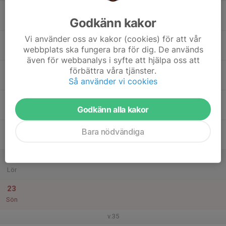
17
Godkänn kakor
Mån
Vi använder oss av kakor (cookies) för att vår
18
webbplats ska fungera bra för dig. De används
Tis
även för webbanalys i syfte att hjälpa oss att
19
förbättra våra tjänster.
Så använder vi cookies
Ons
20
Godkänn alla kakor
Tor
21
Bara nödvändiga
Fre
22
Lör
23
Sön
v.35