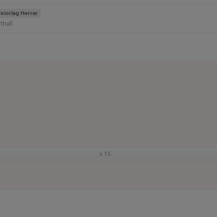
niorlag Herrar
thall
v.15