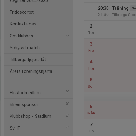
Avgifter 2025/2026
20:30
Träning
Se
Fritidskortet
21:30
Tillberga Spor
Kontakta oss
2
Tor
Om klubben
3
Schysst match
Fre
Tillberga tjejers låt
4
Lör
Årets föreningshjärta
5
Sön
Bli stödmedlem
Bli en sponsor
6
Mån
Klubbshop - Stadium
7
SvHF
Tis