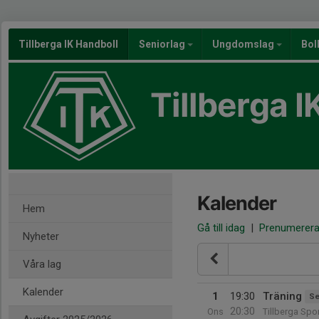
Tillberga IK Handboll
Seniorlag
Ungdomslag
Bol
Tillberga I
Kalender
Hem
Gå till idag
|
Prenumerer
Nyheter
Våra lag
Kalender
1
19:30
Träning
Se
20:30
Ons
Tillberga Spor