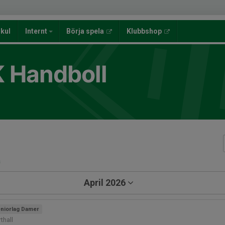
lkul
Internt
Börja spela
Klubbshop
K Handboll
a
April 2026
niorlag Damer
thall