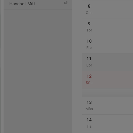
Handboll Mitt
8
Ons
9
Tor
10
Fre
11
Lör
12
Sön
13
Mån
14
Tis