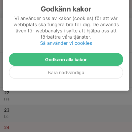
Sön
Godkänn kakor
v.21
Vi använder oss av kakor (cookies) för att vår
18
webbplats ska fungera bra för dig. De används
Mån
även för webbanalys i syfte att hjälpa oss att
förbättra våra tjänster.
19
Så använder vi cookies
Tis
20
Godkänn alla kakor
Ons
Bara nödvändiga
21
Tor
22
Fre
23
Lör
24