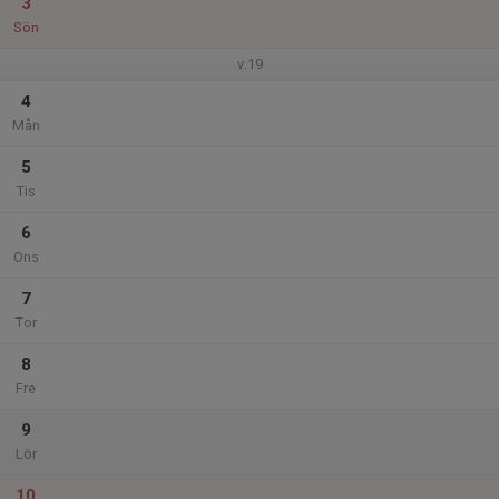
3
Sön
v.19
4
Mån
5
Tis
6
Ons
7
Tor
8
Fre
9
Lör
10