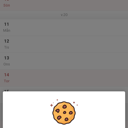
Sön
v.20
11
Mån
12
Tis
13
Ons
14
Tor
15
Fre
16
Lör
17