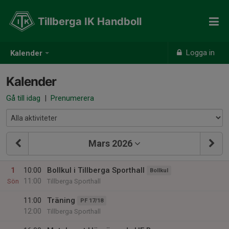
Tillberga IK Handboll
Logga in
Kalender
Kalender
Gå till idag
|
Prenumerera
Mars 2026
1
10:00
Bollkul i Tillberga Sporthall
Bollkul
11:00
Sön
Tillberga Sporthall
11:00
Träning
PF 17/18
12:00
Tillberga Sporthall