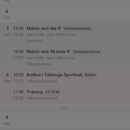
Tor
6
Fre
7
13:00
Match mot Ala IF
Seniorlag Damer
15:00
Lör
Dam 3 Mitt - Dam 3 Mitt Norra
Ljusne IH
15:00
Match mot Strands IF
Seniorlag Herrar
17:00
Herr 3 Mitt - Herr 3 Mitt Norra
Oilquick Arena
8
10:00
Bollkul i Tillberga Sporthall
Bollkul
11:00
Sön
Tillberga Sporthall
11:00
Träning
PF 17/18
12:00
Tillberga Sporthall
v.11
9
Mån