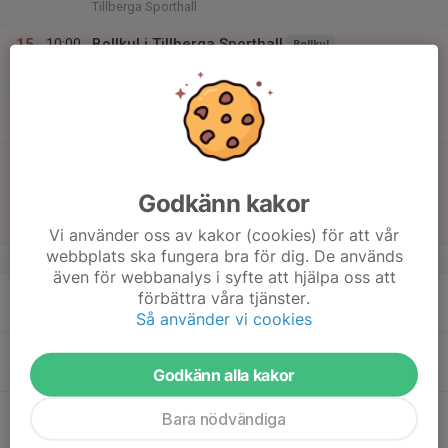
Tillberga Sporthall
15
10:00
Bollkul i Tillberga Sporthall
Bollkul
11:00
Sön
Tillberga Sporthall
11:00
Träning
PF 17/18
12:00
Tillberga Sporthall
16:15
Match mot VästeråsIrsta HF B
18:15
Seniorlag Damer
Godkänn kakor
Dam 3 Mitt - Dam 3 Mitt Norra
Tillberga Sporthall
Vi använder oss av kakor (cookies) för att vår
webbplats ska fungera bra för dig. De används
v.12
även för webbanalys i syfte att hjälpa oss att
16
förbättra våra tjänster.
Mån
Så använder vi cookies
17
Godkänn alla kakor
Tis
18
18:30
Träning
P-15/16
Bara nödvändiga
19:30
Ons
Tillberga Sporthall