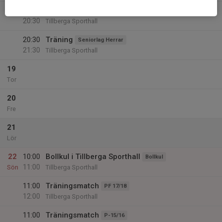
19:30
Träning
Seniorlag Damer
20:30
Tillberga Sporthall
20:30
Träning
Seniorlag Herrar
21:30
Tillberga Sporthall
19
Tor
20
Fre
21
Lör
22
10:00
Bollkul i Tillberga Sporthall
Bollkul
11:00
Sön
Tillberga Sporthall
11:00
Träningsmatch
PF 17/18
12:00
Tillberga Sporthall
11:00
Träningsmatch
P-15/16