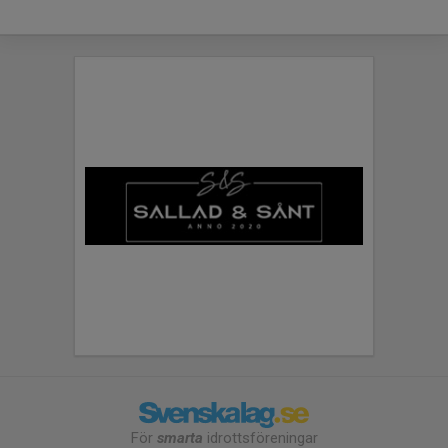
För
smarta
idrottsföreningar