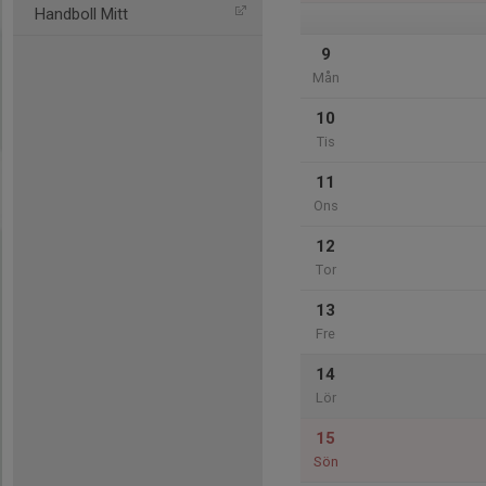
Handboll Mitt
9
Mån
10
Tis
11
Ons
12
Tor
13
Fre
14
Lör
15
Sön