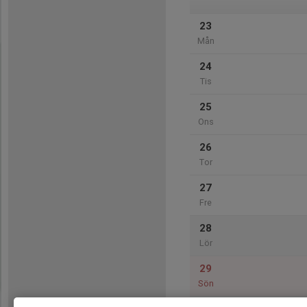
23
Mån
24
Tis
25
Ons
26
Tor
27
Fre
28
Lör
29
Sön