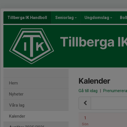
Tillberga IK Handboll
Seniorlag
Ungdomslag
Bol
Tillberga I
Kalender
Hem
Gå till idag
|
Prenumerer
Nyheter
Våra lag
Kalender
1
Sön