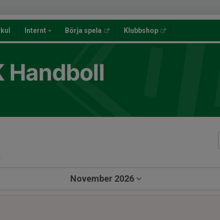
lkul
Internt
Börja spela
Klubbshop
K Handboll
a
November 2026