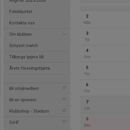
Avgifter 2025/2026
Fritidskortet
2
Kontakta oss
Mån
3
Om klubben
Tis
Schysst match
4
Tillberga tjejers låt
Ons
5
Årets föreningshjärta
Tor
6
Bli stödmedlem
Fre
Bli en sponsor
7
Lör
Klubbshop - Stadium
8
SvHF
Sön