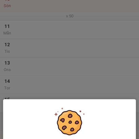
Sön
v.50
11
Mån
12
Tis
13
Ons
14
Tor
15
Fre
16
Lör
17