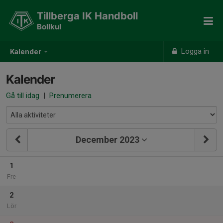
Tillberga IK Handboll
Bollkul
Logga in
Kalender
Kalender
Gå till idag
|
Prenumerera
December 2023
1
Fre
2
Lör