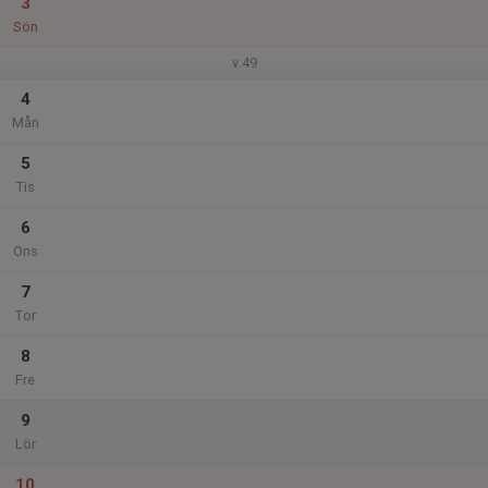
3
Sön
v.49
4
Mån
5
Tis
6
Ons
7
Tor
8
Fre
9
Lör
10