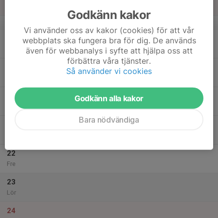
Sön
Godkänn kakor
v.51
Vi använder oss av kakor (cookies) för att vår
18
webbplats ska fungera bra för dig. De används
Mån
även för webbanalys i syfte att hjälpa oss att
förbättra våra tjänster.
19
Så använder vi cookies
Tis
20
Godkänn alla kakor
Ons
Bara nödvändiga
21
Tor
22
Fre
23
Lör
24