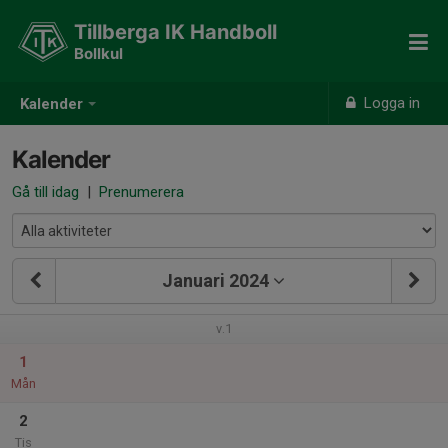
Tillberga IK Handboll
Bollkul
Logga in
Kalender
Kalender
Gå till idag
|
Prenumerera
Januari 2024
v.1
1
Mån
2
Tis