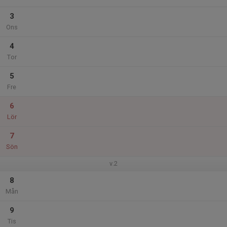
3
Ons
4
Tor
5
Fre
6
Lör
7
Sön
v.2
8
Mån
9
Tis