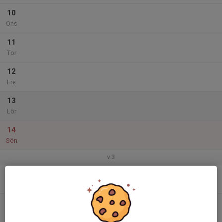
10
Ons
11
Tor
12
Fre
13
Lör
14
Sön
v.3
15
Mån
16
Tis