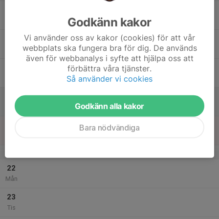
17
Godkänn kakor
Ons
Vi använder oss av kakor (cookies) för att vår
18
webbplats ska fungera bra för dig. De används
Tor
även för webbanalys i syfte att hjälpa oss att
19
förbättra våra tjänster.
Så använder vi cookies
Fre
20
Godkänn alla kakor
Lör
21
Bara nödvändiga
Sön
v.4
22
Mån
23
Tis