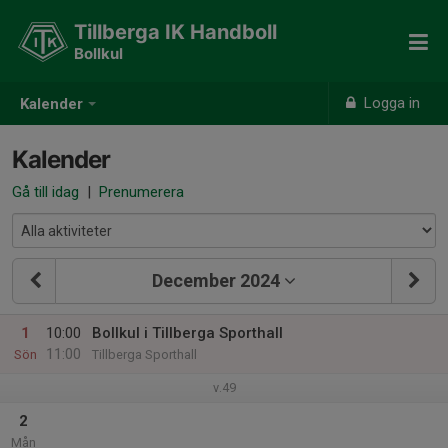
Tillberga IK Handboll
Bollkul
Logga in
Kalender
Kalender
Gå till idag
|
Prenumerera
December 2024
1
10:00
Bollkul i Tillberga Sporthall
11:00
Sön
Tillberga Sporthall
v.49
2
Mån