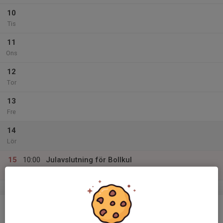
10
Tis
11
Ons
12
Tor
13
Fre
14
Lör
15
10:00
Julavslutning för Bollkul
11:00
Sön
Tillberga Sporthall
v.51
16
Mån