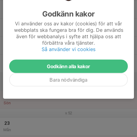
17
Godkänn kakor
Tis
Vi använder oss av kakor (cookies) för att vår
18
webbplats ska fungera bra för dig. De används
Ons
även för webbanalys i syfte att hjälpa oss att
19
förbättra våra tjänster.
Så använder vi cookies
Tor
20
Godkänn alla kakor
Fre
21
Bara nödvändiga
Lör
22
Sön
v.52
23
Mån