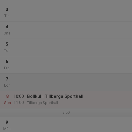
3
Tis
4
Ons
5
Tor
6
Fre
7
Lör
8
10:00
Bollkul i Tillberga Sporthall
11:00
Sön
Tillberga Sporthall
v.50
9
Mån