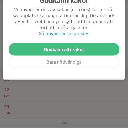
Godkänn kakor
17
Vi använder oss av kakor (cookies) för att vår
Mån
webbplats ska fungera bra för dig. De används
även för webbanalys i syfte att hjälpa oss att
18
förbättra våra tjänster.
Tis
Så använder vi cookies
19
Ons
Godkänn alla kakor
20
Bara nödvändiga
Tor
21
Fre
22
Lör
23
Sön
v.26