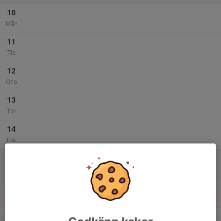
10
Mån
11
Tis
12
Ons
13
Tor
14
Fre
15
Lör
16
Sön
v.25