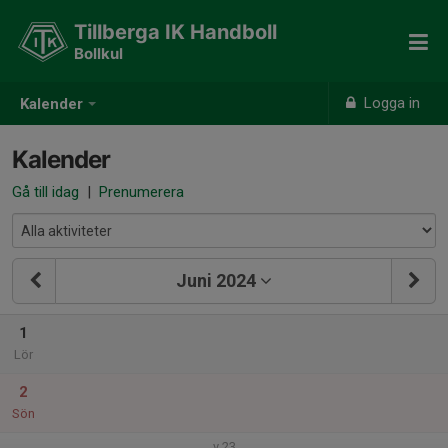
Tillberga IK Handboll
Bollkul
Logga in
Kalender
Kalender
Gå till idag
|
Prenumerera
Juni 2024
1
Lör
2
Sön
v.23