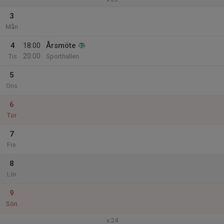
3
Mån
4
18:00
Årsmöte
20:00
Tis
Sporthallen
5
Ons
6
Tor
7
Fre
8
Lör
9
Sön
v.24