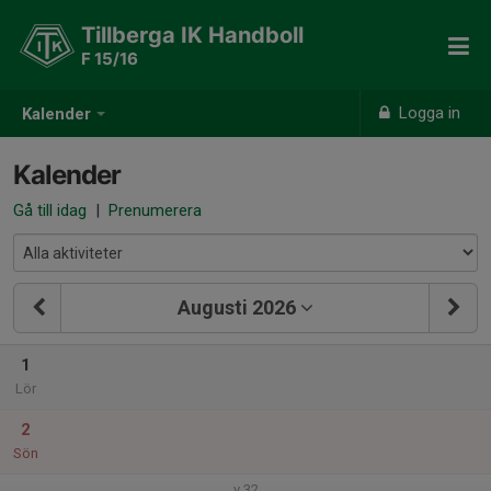
Tillberga IK Handboll
F 15/16
Logga in
Kalender
Kalender
Gå till idag
|
Prenumerera
Augusti 2026
1
Lör
2
Sön
v.32