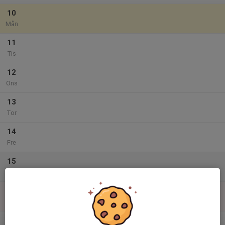
10
Mån
11
Tis
12
Ons
13
Tor
14
Fre
15
Lör
16
Sön
v.34