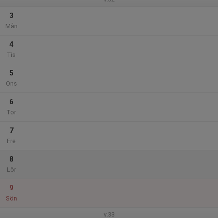
3
Mån
4
Tis
5
Ons
6
Tor
7
Fre
8
Lör
9
Sön
v.33