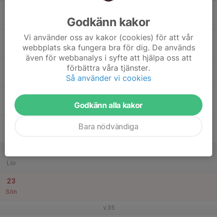
17
Godkänn kakor
Mån
Vi använder oss av kakor (cookies) för att vår
18
webbplats ska fungera bra för dig. De används
Tis
även för webbanalys i syfte att hjälpa oss att
19
förbättra våra tjänster.
Så använder vi cookies
Ons
20
Godkänn alla kakor
Tor
21
Bara nödvändiga
Fre
22
Lör
23
Sön
v.35