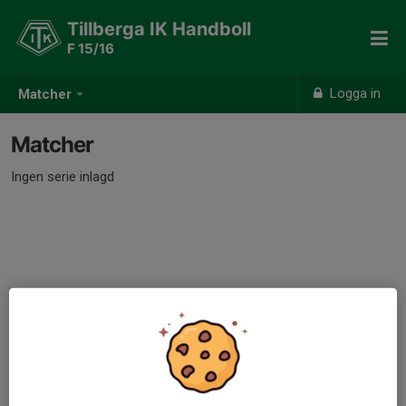
Tillberga IK Handboll
F 15/16
Logga in
Matcher
Matcher
Ingen serie inlagd