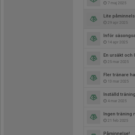
7 maj 2025
Lite påminnel
29 apr 2025
Inför säsongs
14 apr 2025
En ursäkt och 
25 mar 2025
Fler tränare har
13 mar 2025
Inställd tränin
4 mar 2025
Ingen träning
21 feb 2025
Påminnelse!