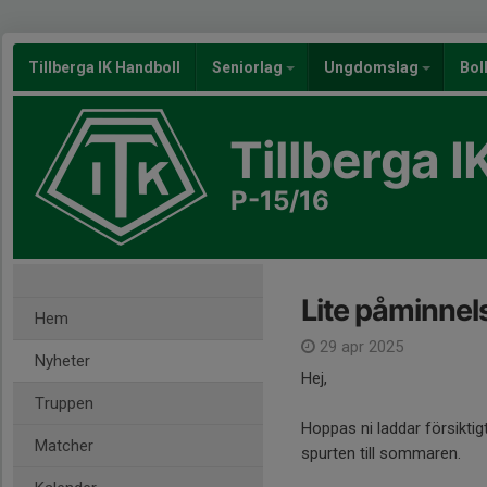
Tillberga IK Handboll
Seniorlag
Ungdomslag
Bol
Tillberga I
P-15/16
Lite påminnel
Hem
29 apr 2025
Nyheter
Hej,
Truppen
Hoppas ni laddar försiktigt
Matcher
spurten till sommaren.