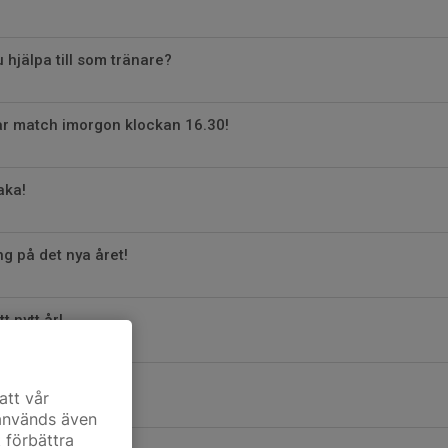
du hjälpa till som tränare?
r match imorgon klockan 16.30!
aka!
ng på det nya året!
t nytt år!
idag!
att vår
 används även
t förbättra