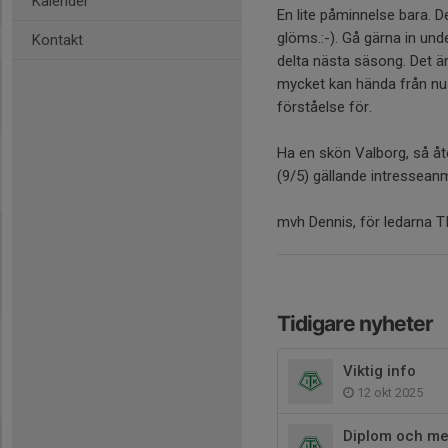
Kalender
En lite påminnelse bara. De
glöms.:-). Gå gärna in und
Kontakt
delta nästa säsong. Det är
mycket kan hända från nu ti
förståelse för.
Ha en skön Valborg, så 
(9/5) gällande intressean
mvh Dennis, för ledarna T
Tidigare nyheter
Viktig info
12 okt 2025
Diplom och me