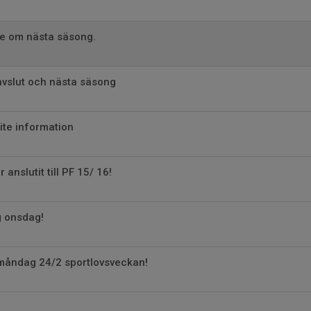
se om nästa säsong.
avslut och nästa säsong
lite information
 anslutit till PF 15/ 16!
g onsdag!
 måndag 24/2 sportlovsveckan!