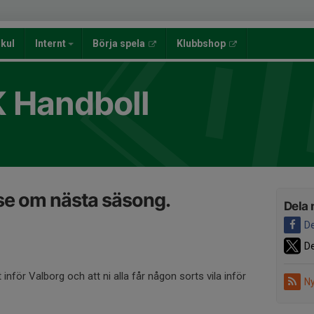
lkul
Internt
Börja spela
Klubbshop
K Handboll
se om nästa säsong.
Dela 
De
De
 inför Valborg och att ni alla får någon sorts vila inför
Ny