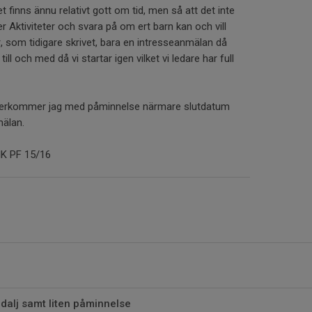
t finns ännu relativt gott om tid, men så att det inte
er Aktiviteter och svara på om ert barn kan och vill
, som tidigare skrivet, bara en intresseanmälan då
ll och med då vi startar igen vilket vi ledare har full
återkommer jag med påminnelse närmare slutdatum
mälan.
IK PF 15/16
dalj samt liten påminnelse