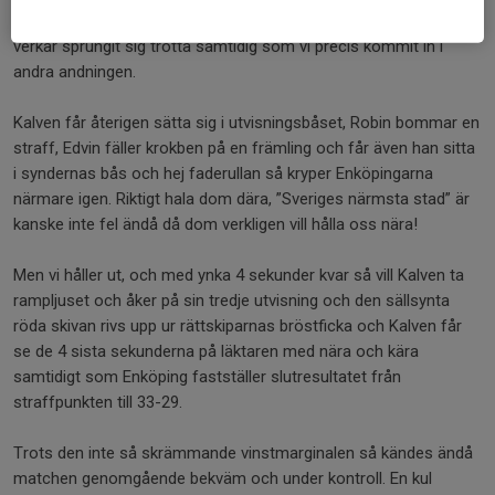
Vi gör här ett matchavgörande ryck till 27-20 där Enköpingarna
verkar sprungit sig trötta samtidig som vi precis kommit in i
andra andningen.
Kalven får återigen sätta sig i utvisningsbåset, Robin bommar en
straff, Edvin fäller krokben på en främling och får även han sitta
i syndernas bås och hej faderullan så kryper Enköpingarna
närmare igen. Riktigt hala dom dära, ”Sveriges närmsta stad” är
kanske inte fel ändå då dom verkligen vill hålla oss nära!
Men vi håller ut, och med ynka 4 sekunder kvar så vill Kalven ta
rampljuset och åker på sin tredje utvisning och den sällsynta
röda skivan rivs upp ur rättskiparnas bröstficka och Kalven får
se de 4 sista sekunderna på läktaren med nära och kära
samtidigt som Enköping fastställer slutresultatet från
straffpunkten till 33-29.
Trots den inte så skrämmande vinstmarginalen så kändes ändå
matchen genomgående bekväm och under kontroll. En kul