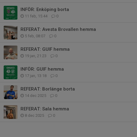
INFÖR: Enköping borta
11 feb, 15:44
0
REFERAT: Avesta Brovallen hemma
5 feb, 08:07
0
REFERAT: GUIF hemma
19 jan, 21:23
0
INFÖR: GUIF hemma
17 jan, 13:18
0
REFERAT: Borlänge borta
14 dec 2025
0
REFERAT: Sala hemma
8 dec 2025
0