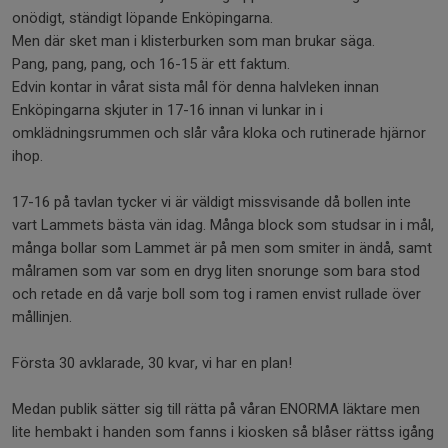
onödigt, ständigt löpande Enköpingarna.
Men där sket man i klisterburken som man brukar säga.
Pang, pang, pang, och 16-15 är ett faktum.
Edvin kontar in vårat sista mål för denna halvleken innan
Enköpingarna skjuter in 17-16 innan vi lunkar in i
omklädningsrummen och slår våra kloka och rutinerade hjärnor
ihop.
17-16 på tavlan tycker vi är väldigt missvisande då bollen inte
vart Lammets bästa vän idag. Många block som studsar in i mål,
många bollar som Lammet är på men som smiter in ändå, samt
målramen som var som en dryg liten snorunge som bara stod
och retade en då varje boll som tog i ramen envist rullade över
mållinjen.
Första 30 avklarade, 30 kvar, vi har en plan!
Medan publik sätter sig till rätta på våran ENORMA läktare men
lite hembakt i handen som fanns i kiosken så blåser rättss igång