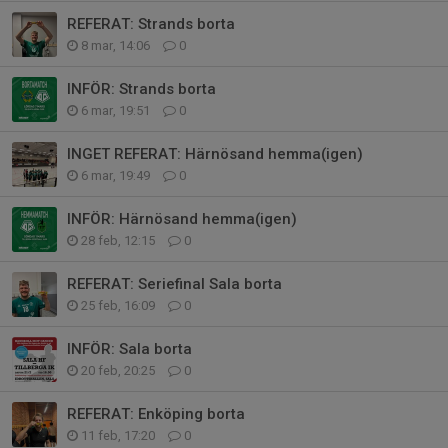
REFERAT: Strands borta
8 mar, 14:06
0
INFÖR: Strands borta
6 mar, 19:51
0
INGET REFERAT: Härnösand hemma(igen)
6 mar, 19:49
0
INFÖR: Härnösand hemma(igen)
28 feb, 12:15
0
REFERAT: Seriefinal Sala borta
25 feb, 16:09
0
INFÖR: Sala borta
20 feb, 20:25
0
REFERAT: Enköping borta
11 feb, 17:20
0