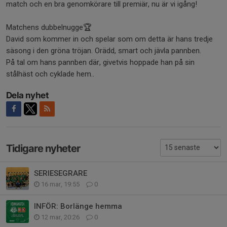
match och en bra genomkörare till premiär, nu är vi igång!
Matchens dubbelnugge🏆
David som kommer in och spelar som om detta är hans tredje
säsong i den gröna tröjan. Orädd, smart och jävla pannben.
På tal om hans pannben där, givetvis hoppade han på sin
stålhäst och cyklade hem..
Dela nyhet
Tidigare nyheter
SERIESEGRARE
16 mar, 19:55
0
INFÖR: Borlänge hemma
12 mar, 20:26
0