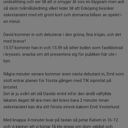
undsättning och ser till att vi smyger åt oss en blygsam men ack
så skön tvåmålsledning vilket leder till att Enköping besöker
sekretariatet med ett grönt kort och domarna blåser av spelet i
en minut.
David kommer in och debuterar i den gröna, fina tröjan, och det
med bravur!
15.57 kommer han in och 15.59 så sitter bollen som fastklistrad
i kryssen, snacka om att presentera sig för publiken här ute i
byn.
Några minuter senare kommer även nästa debutant in, Emil som
stolt entrar planen för första gången med TIK inprintat på
bröstet.
Det är ju svårt att slå Davids entré inför den ändå välfyllda
läkaren dagen till ära men det krävs bara 2 minuter innan
sekretariatet kan dra sitt första streck bakom Emil Vesterlund.
Med knappa 4 minuter kvar på tavlan så petar Kalven in 16-12
och vi känner att vi börjar få lite grepp om dom väldigt och