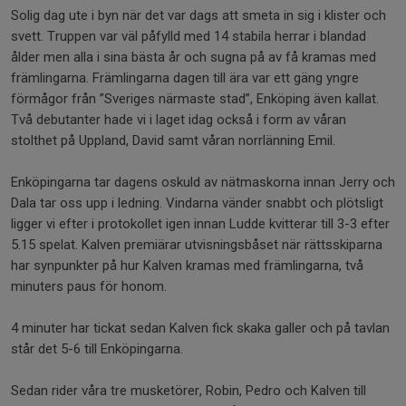
Solig dag ute i byn när det var dags att smeta in sig i klister och
svett. Truppen var väl påfylld med 14 stabila herrar i blandad
ålder men alla i sina bästa år och sugna på av få kramas med
främlingarna. Främlingarna dagen till ära var ett gäng yngre
förmågor från ”Sveriges närmaste stad”, Enköping även kallat.
Två debutanter hade vi i laget idag också i form av våran
stolthet på Uppland, David samt våran norrlänning Emil.
Enköpingarna tar dagens oskuld av nätmaskorna innan Jerry och
Dala tar oss upp i ledning. Vindarna vänder snabbt och plötsligt
ligger vi efter i protokollet igen innan Ludde kvitterar till 3-3 efter
5.15 spelat. Kalven premiärar utvisningsbåset när rättsskiparna
har synpunkter på hur Kalven kramas med främlingarna, två
minuters paus för honom.
4 minuter har tickat sedan Kalven fick skaka galler och på tavlan
står det 5-6 till Enköpingarna.
Sedan rider våra tre musketörer, Robin, Pedro och Kalven till