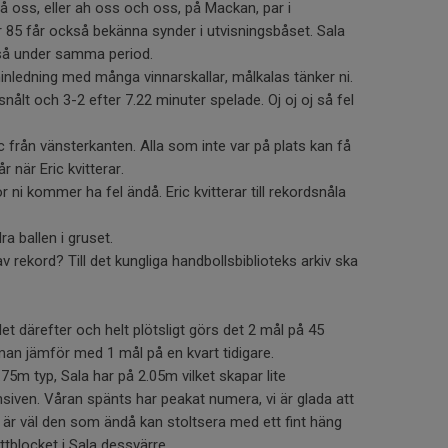
på oss, eller ah oss och oss, på Mackan, par i
 85 får också bekänna synder i utvisningsbåset. Sala
kså under samma period.
inledning med många vinnarskallar, målkalas tänker ni.
nålt och 3-2 efter 7.22 minuter spelade. Oj oj oj så fel
ic från vänsterkanten. Alla som inte var på plats kan få
år när Eric kvitterar.
 för ni kommer ha fel ändå. Eric kvitterar till rekordsnåla
ra ballen i gruset.
 rekord? Till det kungliga handbollsbiblioteks arkiv ska
let därefter och helt plötsligt görs det 2 mål på 45
man jämför med 1 mål på en kvart tidigare.
75m typ, Sala har på 2.05m vilket skapar lite
nsiven. Våran spänts har peakat numera, vi är glada att
il är väl den som ändå kan stoltsera med ett fint häng
ttblocket i Sala dessvärre.