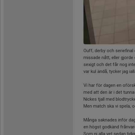
Ouff, derby och seriefina
missade nått, eller gjorde
sexigt och det får nog in
var kul ändå, tycker jag iall
Vi har för dagen en oförs
med att den är i det tunn
Nickes tjall med blodtryc
Men match ska vi spela, och
Många saknades inför dag
en högst godkänd frånvar
Som ni alla vet sedan tid