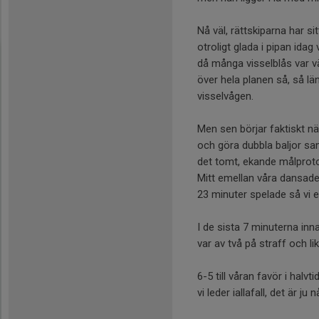
Nå väl, rättskiparna har si
otroligt glada i pipan idag
då många visselblås var v
över hela planen så, så l
visselvågen.
Men sen börjar faktiskt n
och göra dubbla baljor sam
det tomt, ekande målproto
Mitt emellan våra dansade
23 minuter spelade så vi e
I de sista 7 minuterna in
var av två på straff och lik
6-5 till våran favör i hal
vi leder iallafall, det är ju 