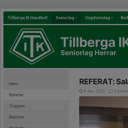
Tillberga IK Handboll
Seniorlag
Ungdomslag
Bol
Tillberga I
Seniorlag Herrar
REFERAT: Sa
Hem
8 dec 2025
0 komm
Nyheter
Truppen
Matcher