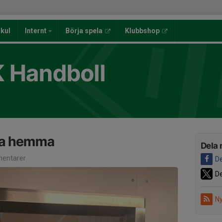
lkul
Internt
Börja spela
Klubbshop
K Handboll
la hemma
Dela 
entarer
De
De
Ny