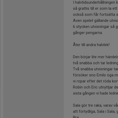
I halvtidsunderhållningen 
så grattis till er som la ett
också som får fortsätta s
Även spelet gällande utvis
6 stycken utvisningar så gra
gånger pengarna.
Åter till andra halvlek!
Den börjar lite mer händels
två snabba och tar ledninge
Två snabba utvisningar tar
försöker sno Emils öga med
vi ropar efter det röda ko
Robin och Eric utnyttjar d
sista gången vi hade ledni
Sala gör tre raka, varav vå
att förtydliga, Sala i Sala
Bra.