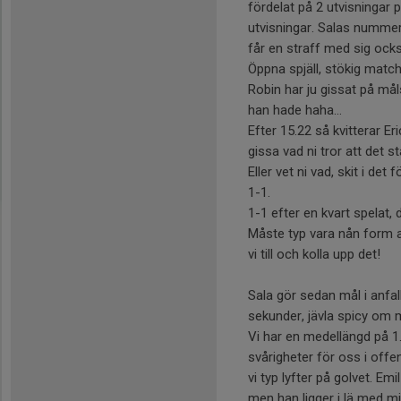
fördelat på 2 utvisningar 
utvisningar. Salas nummer
får en straff med sig oc
Öppna spjäll, stökig match
Robin har ju gissat på måls
han hade haha…
Efter 15.22 så kvitterar Er
gissa vad ni tror att det st
Eller vet ni vad, skit i det
1-1.
1-1 efter en kvart spelat, d
Måste typ vara nån form av
vi till och kolla upp det!
Sala gör sedan mål i anfal
sekunder, jävla spicy om 
Vi har en medellängd på 1.
svårigheter för oss i offe
vi typ lyfter på golvet. Em
men han ligger i lä med mi