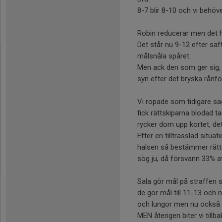
8-7 blir 8-10 och vi behöve
Robin reducerar men det hjä
Det står nu 9-12 efter saf
målsnåla spåret.
Men ack den som ger sig, v
syn efter det bryska rånf
Vi ropade som tidigare sa
fick rättskiparna blodad t
rycker dom upp kortet, det 
Efter en tilltrasslad situ
halsen så bestämmer rättsk
sög ju, då försvann 33% a
Sala gör mål på straffen 
de gör mål till 11-13 och n
och lungor men nu också i
MEN återigen biter vi tillb