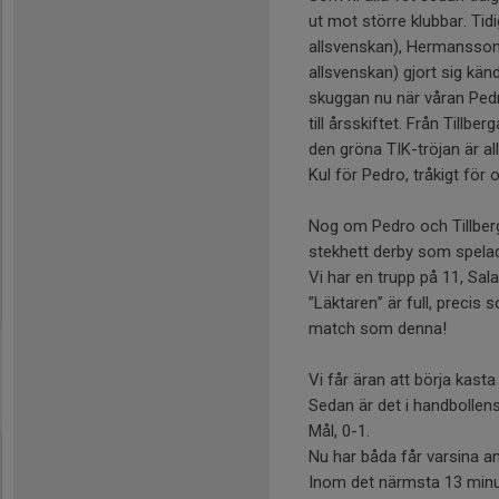
ut mot större klubbar. Tid
allsvenskan), Hermansson(u
allsvenskan) gjort sig kän
skuggan nu när våran Pedro
till årsskiftet. Från Tillber
den gröna TIK-tröjan är all
Kul för Pedro, tråkigt för 
Nog om Pedro och Tillberga
stekhett derby som spelad
Vi har en trupp på 11, Sala 
”Läktaren” är full, preci
match som denna!
Vi får äran att börja kasta 
Sedan är det i handbollens
Mål, 0-1.
Nu har båda får varsina a
Inom det närmsta 13 minut