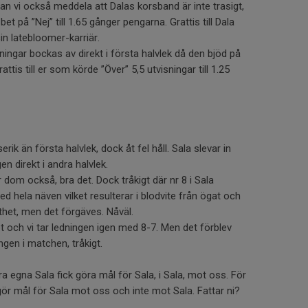
kan vi också meddela att Dalas korsband är inte trasigt,
 bet på ”Nej” till 1.65 gånger pengarna. Grattis till Dala
in latebloomer-karriär.
ningar bockas av direkt i första halvlek då den bjöd på
ttis till er som körde ”Över” 5,5 utvisningar till 1.25
erik än första halvlek, dock åt fel håll. Sala slevar in
n direkt i andra halvlek.
 dom också, bra det. Dock tråkigt där nr 8 i Sala
 hela näven vilket resulterar i blodvite från ögat och
rthet, men det förgäves. Nåväl.
et och vi tar ledningen igen med 8-7. Men det förblev
ngen i matchen, tråkigt.
ra egna Sala fick göra mål för Sala, i Sala, mot oss. För
, gör mål för Sala mot oss och inte mot Sala. Fattar ni?