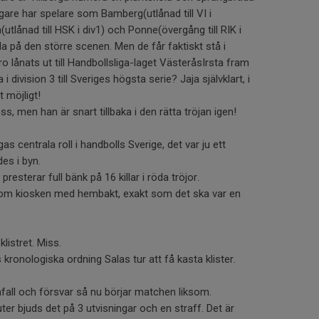
igare har spelare som Bamberg(utlånad till VI i
tlånad till HSK i div1) och Ponne(övergång till RIK i
da på den större scenen. Men de får faktiskt stå i
 lånats ut till Handbollsliga-laget VästeråsIrsta fram
ga i division 3 till Sveriges högsta serie? Jaja självklart, i
t möjligt!
oss, men han är snart tillbaka i den rätta tröjan igen!
s centrala roll i handbolls Sverige, det var ju ett
es i byn.
presterar full bänk på 16 killar i röda tröjor.
s som kiosken med hembakt, exakt som det ska var en
klistret. Miss.
 kronologiska ordning Salas tur att få kasta klister.
nfall och försvar så nu börjar matchen liksom.
er bjuds det på 3 utvisningar och en straff. Det är