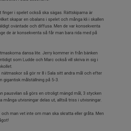
tt finger i spelet också ska sägas. Rättskiparna är
 vilket skapar en obalans i spelet och många kli i skallen
äldigt oväntade och diffusa. Men de var konsekventa
änge de är konsekventa så får man bara rida med på
ätmaskorna dansa lite. Jerry kommer in från bänken
tidigt som Ludde och Marc också vill skriva in sig i
kollet.
 nätmaskor så gör nr 8 i Sala sitt andra mål och efter
n gigantisk målställning på 5-3.
nan pausvilan så görs en otroligt mängd mål, 3 stycken
a många utvisningar delas ut, alltså triss i utvisningar.
vtid och man vet inte om man ska skratta eller gråta. Men
något!