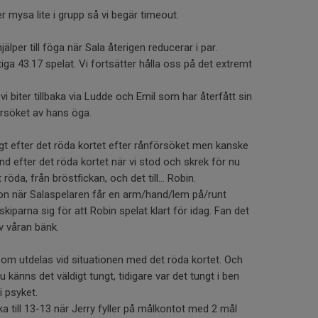
r mysa lite i grupp så vi begär timeout.
lper till föga när Sala återigen reducerar i par.
tiga 43.17 spelat. Vi fortsätter hålla oss på det extremt
i biter tillbaka via Ludde och Emil som har återfått sin
örsöket av hans öga.
gt efter det röda kortet efter rånförsöket men kanske
and efter det röda kortet när vi stod och skrek för nu
röda, från bröstfickan, och det till… Robin.
ation när Salaspelaren får en arm/hand/lem på/runt
iparna sig för att Robin spelat klart för idag. Fan det
v våran bänk.
som utdelas vid situationen med det röda kortet. Och
u känns det väldigt tungt, tidigare var det tungt i ben
 psyket.
aka till 13-13 när Jerry fyller på målkontot med 2 mål