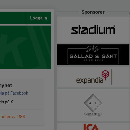
Sponsorer
Logga in
nyhet
la på Facebook
la på X
heter via RSS