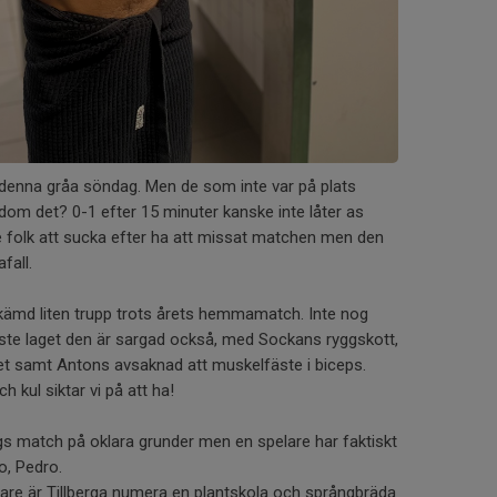
l denna gråa söndag. Men de som inte var på plats
 dom det? 0-1 efter 15 minuter kanske inte låter as
te folk att sucka efter ha att missat matchen men den
afall.
kämd liten trupp trots årets hemmamatch. Inte nog
aste laget den är sargad också, med Sockans ryggskott,
ket samt Antons avsaknad att muskelfäste i biceps.
 kul siktar vi på att ha!
s match på oklara grunder men en spelare har faktiskt
o, Pedro.
igare är Tillberga numera en plantskola och språngbräda