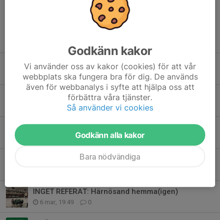
Tidigare nyheter
Godkänn kakor
SERIESEGRARE
Vi använder oss av kakor (cookies) för att vår
16 mar, 19:55
0
webbplats ska fungera bra för dig. De används
även för webbanalys i syfte att hjälpa oss att
INFÖR: Borlänge hemma
förbättra våra tjänster.
Så använder vi cookies
12 mar, 20:26
0
REFERAT: Strands borta
Godkänn alla kakor
8 mar, 14:06
0
Bara nödvändiga
INFÖR: Strands borta
6 mar, 19:51
0
INGET REFERAT: Härnösand hemma(igen)
6 mar, 19:49
0