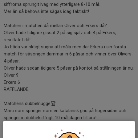
siffrorna sprungit iväg med ytterligare 8-10 mål.
Mer än så behövs inte sägas idag faktiskt!
Matchen i matchen då mellan Oliver och Erkers då?
Oliver hade tidigare gissat 2 på sig själv och 4 på Erkers,
resultatet då!
Jo båda var riktigt sugna att måla men där Erkers i sin första
match för säsongen dammar in 6 påsar och vinner över Olivers
4 påsar.
Oliver hade sedan tidigare 5 påsar på kontot så ställningen är nu:
Oliver 9
Erkers 6
RAFFLANDE.
Matchens dubbelnugge🏆
Marc som springer som en katalansk gnu på högersidan och
springer in dubbelsiffrigt, 10 mål dagen till ära!
Dela nyhet