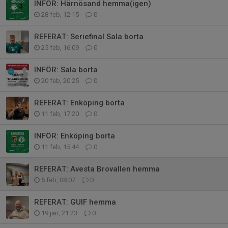
INFÖR: Härnösand hemma(igen)
28 feb, 12:15
0
REFERAT: Seriefinal Sala borta
25 feb, 16:09
0
INFÖR: Sala borta
20 feb, 20:25
0
REFERAT: Enköping borta
11 feb, 17:20
0
INFÖR: Enköping borta
11 feb, 15:44
0
REFERAT: Avesta Brovallen hemma
5 feb, 08:07
0
REFERAT: GUIF hemma
19 jan, 21:23
0